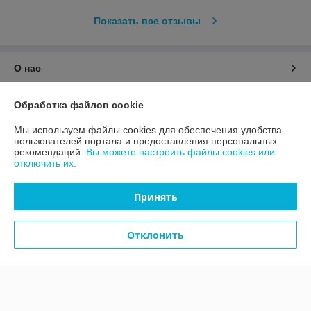
Показать все отзывы
О нас
Контакты
Обработка файлов cookie
Мы используем файлы cookies для обеспечения удобства
Доставка и оплата
пользователей портала и предоставления персональных
рекомендаций.
Вы можете настроить файлы cookies или
отключить их.
График работы
Принять
Полная версия сайта
Политика обработки cookies
Отклонить
Сайт создан на платформе Deal.by