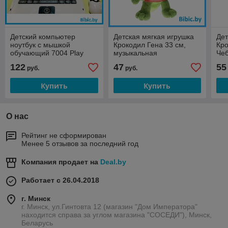
Детский компьютер
Детская мягкая игрушка
Дет
ноутбук с мышкой
Крокодил Гена 33 см,
Кро
обучающий 7004 Play
музыкальная
Чеб
Smart( Joy Toy ).2 языка,
игрушка,герои
муз
122
47
55
руб.
руб.
детская интерактивная
мультфильма Крокодил
игр
игрушка
Гена и Чебурашка
Купить
Купить
О нас
Рейтинг не сформирован
Менее 5 отзывов за последний год
Компания продает на
Deal.by
Работает с 26.04.2018
г. Минск
г. Минск, ул.Гинтовта 12 (магазин "Дом Императора"
находится справа за углом магазина "СОСЕДИ"), Минск,
Беларусь