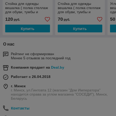
Стойка для одежды
Стойка для одежды
Угл
вешалка ( полка стеллаж
вешалка ( полка стеллаж
веш
для обуви, тумбы и
для обуви, тумбы и
оде
шкафы ) напольная Black
шкафы ) напольная
крю
120
70
50
руб.
руб.
YP-609
Simple Lifestyle Белый и
по
черный
Купить
Купить
О нас
Рейтинг не сформирован
Менее 5 отзывов за последний год
Компания продает на
Deal.by
Работает с 26.04.2018
г. Минск
г. Минск, ул.Гинтовта 12 (магазин "Дом Императора"
находится справа за углом магазина "СОСЕДИ"), Минск,
Беларусь
Контакты