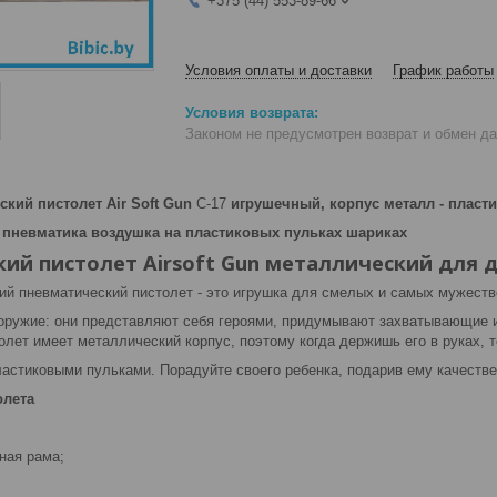
+375 (44) 553-89-66
Условия оплаты и доставки
График работы
Законом не предусмотрен возврат и обмен д
ский пистолет Air Soft Gun
C-17
игрушечный, корпус металл - пласти
 пневматика воздушка на пластиковых пульках шариках
ий пистолет Airsoft Gun металлический для 
ий пневматический пистолет - это игрушка для смелых и самых мужест
оружие: они представляют себя героями, придумывают захватывающие 
лет имеет металлический корпус, поэтому когда держишь его в руках, т
ластиковыми пульками. Порадуйте своего ребенка, подарив ему качеств
олета
ная рама;