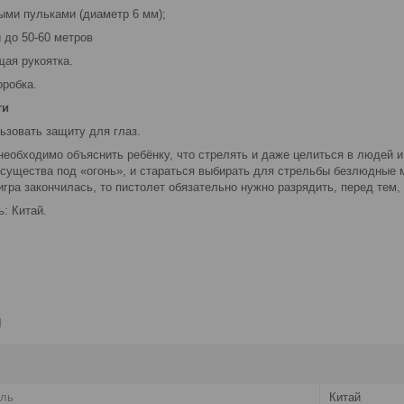
ыми пульками (диаметр 6 мм);
 до 50-60 метров
щая рукоятка.
оробка.
ти
ьзовать защиту для глаз.
необходимо объяснить ребёнку, что стрелять и даже целиться в людей и
 существа под «огонь», и стараться выбирать для стрельбы безлюдные 
игра закончилась, то пистолет обязательно нужно разрядить, перед тем,
: Китай.
и
ель
Китай