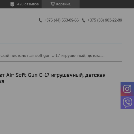
420 отзывов
Корзина
+375 (44) 553-89-66
+375 (33) 903-22-89
Детский пневматический пистолет air soft gun c-17 игрушечный, детская игрушечная пневматика воздушка
т Air Soft Gun C-17 игрушечный, детская
ка