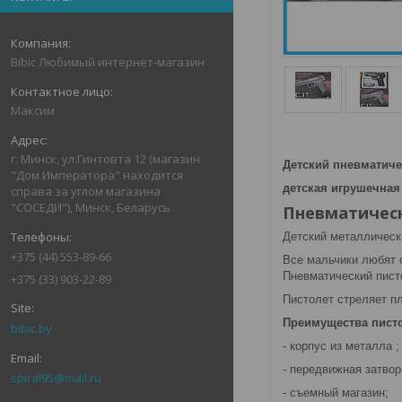
Bibic Любимый интернет-магазин
Максим
г. Минск, ул.Гинтовта 12 (магазин
Детский пневматиче
"Дом Императора" находится
детская игрушечная
справа за углом магазина
"СОСЕДИ"), Минск, Беларусь
Пневматическ
Детский металлическ
+375 (44) 553-89-66
Все мальчики любят 
Пневматический писто
+375 (33) 903-22-89
Пистолет стреляет п
Преимущества пист
bibic.by
- корпус из металла ;
- передвижная затвор
spiral95@mail.ru
- съемный магазин;