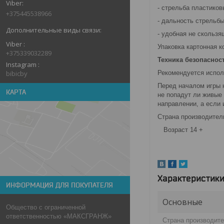
- стрельба пластиков
+375445538966
- дальность стрельбы
- удобная не скользя
Viber
Упаковка картонная к
+375339032289
Техника безопаснос
Instagram
Рекомендуется испол
bibicby
Перед началом игры 
КАРТА
не попадут ли живые
направлении, а если 
Страна производитель
Возраст 14 +
Характеристик
ИНФОРМАЦИЯ ДЛЯ ПОКУПАТЕЛЯ
Основные
Общество с ограниченной
ответственностью «МАКСГРАНЖ»
Страна производит