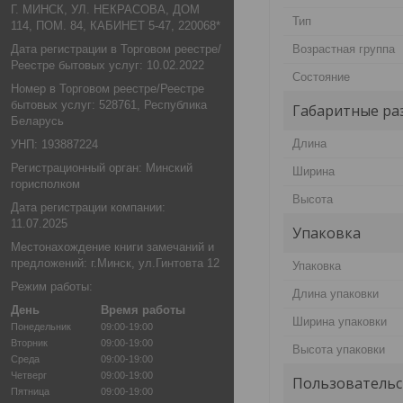
Г. МИНСК, УЛ. НЕКРАСОВА, ДОМ
Тип
114, ПОМ. 84, КАБИНЕТ 5-47, 220068*
Возрастная группа
Дата регистрации в Торговом реестре/
Реестре бытовых услуг: 10.02.2022
Состояние
Номер в Торговом реестре/Реестре
бытовых услуг: 528761, Республика
Габаритные ра
Беларусь
Длина
УНП: 193887224
Регистрационный орган: Минский
Ширина
горисполком
Высота
Дата регистрации компании:
11.07.2025
Упаковка
Местонахождение книги замечаний и
предложений: г.Минск, ул.Гинтовта 12
Упаковка
Режим работы:
Длина упаковки
День
Время работы
Ширина упаковки
Понедельник
09:00-19:00
Вторник
09:00-19:00
Высота упаковки
Среда
09:00-19:00
Четверг
09:00-19:00
Пользовательс
Пятница
09:00-19:00