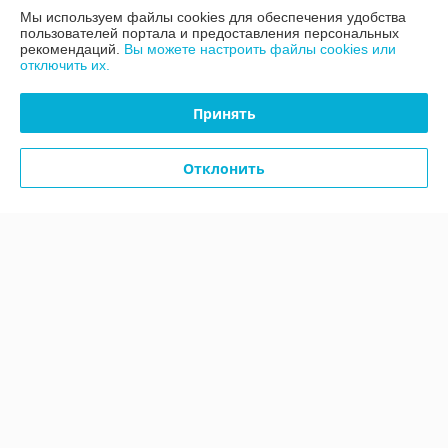
Мы используем файлы cookies для обеспечения удобства
Доставка и оплата
пользователей портала и предоставления персональных
рекомендаций.
Вы можете настроить файлы cookies или
отключить их.
График работы
Принять
Полная версия сайта
Политика обработки cookies
Отклонить
Сайт создан на платформе Deal.by
Информация для покупателя
Юридическое лицо:
Общество с ограниченной ответственностью
«МАКСГРАНЖ»
Г. МИНСК, УЛ. НЕКРАСОВА, ДОМ 114, ПОМ. 84, КАБИНЕТ 5-47,
220068*