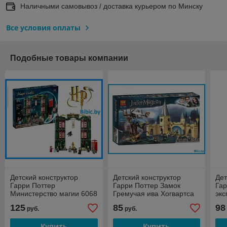
Наличными самовывоз / доставка курьером по Минску
Все условия оплаты
Подобные товары компании
Детский конструктор
Детский конструктор
Дет
Гарри Поттер
Гарри Поттер Замок
Гар
Министерство магии 6068
Гремучая ива Хогвартса
экс
Harry Potter серия аналог
11005 Harry Potter серия
Pot
125
85
98
руб.
руб.
лего lego
аналог лего lego
leg
Купить
Купить