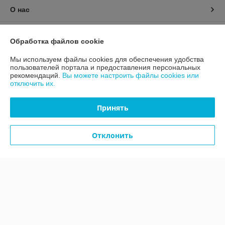
О нас
Контакты
Обработка файлов cookie
Доставка и оплата
Мы используем файлы cookies для обеспечения удобства
пользователей портала и предоставления персональных
рекомендаций.
Вы можете настроить файлы cookies или
График работы
отключить их.
Полная версия сайта
Принять
Политика обработки cookies
Отклонить
Сайт создан на платформе Deal.by
Информация для покупателя