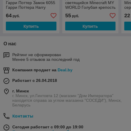
Гарри Поттер Замок 6055
светящийся Minecraft MY
Min
Гарри Поттера Harry
WORLD Голубая крепость
се
Potter серия аналог лего
майнкрафт аналог Лего
wor
64
55
22
руб.
руб.
lego
Lego lb606
ана
Купить
Купить
О нас
Рейтинг не сформирован
Менее 5 отзывов за последний год
Компания продает на
Deal.by
Работает с 26.04.2018
г. Минск
г. Минск, ул.Гинтовта 12 (магазин "Дом Императора"
находится справа за углом магазина "СОСЕДИ"), Минск,
Беларусь
Контакты
Сегодня работает с 09:00 до 19:00