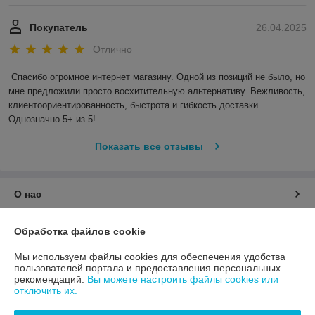
Покупатель
26.04.2025
Отлично
Спасибо огромное интернет магазину. Одной из позиций не было, но 
мне предложили просто восхитительную альтернативу. Вежливость, 
клиентоориентированность, быстрота и гибкость доставки. 
Однозначно 5+ из 5!
Показать все отзывы
О нас
Контакты
Обработка файлов cookie
Мы используем файлы cookies для обеспечения удобства
Доставка и оплата
пользователей портала и предоставления персональных
рекомендаций.
Вы можете настроить файлы cookies или
отключить их.
График работы