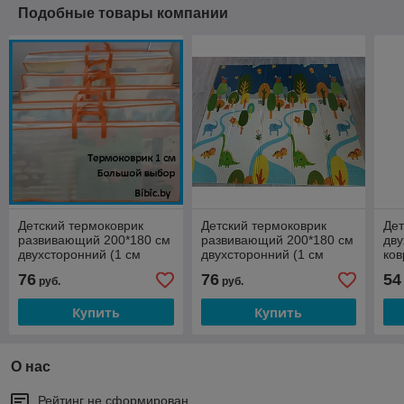
Подобные товары компании
Детский термоковрик
Детский термоковрик
Де
развивающий 200*180 см
развивающий 200*180 см
дву
двухсторонний (1 см
двухсторонний (1 см
ков
толщина), теплый
толщина), теплый
сум
76
76
54
руб.
руб.
напольный коврик для
напольный коврик для
де
малышей
малышей
Купить
Купить
О нас
Рейтинг не сформирован