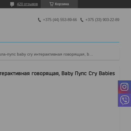
420 отзывов
Корзина
+375 (44) 553-89-66
+375 (33) 903-22-89
Детская кукла-пупс baby cry интерактивная говорящая, baby пупс cry babies плачущие куклы с бутылочкой
терактивная говорящая, Baby Пупс Cry Babies