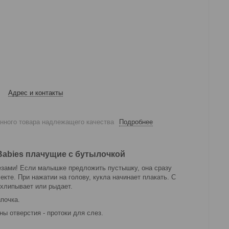
Адрес и контакты
анного товара надлежащего качества
Подробнее
Babies плачущие с бутылочкой
езами! Если малышке предложить пустышку, она сразу
екте. При нажатии на голову, кукла начинает плакать. С
схлипывает или рыдает.
почка.
ны отверстия - протоки для слез.