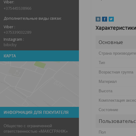
+375445538966
Viber
Характеристик
+375339032289
Instagram
Основные
bibicby
Страна производит
КАРТА
Тип
Возрастная группа
Материал
Высота
Комплектация аксе
Состояние
ИНФОРМАЦИЯ ДЛЯ ПОКУПАТЕЛЯ
Пользовательс
Общество с ограниченной
ответственностью «МАКСГРАНЖ»
Пол