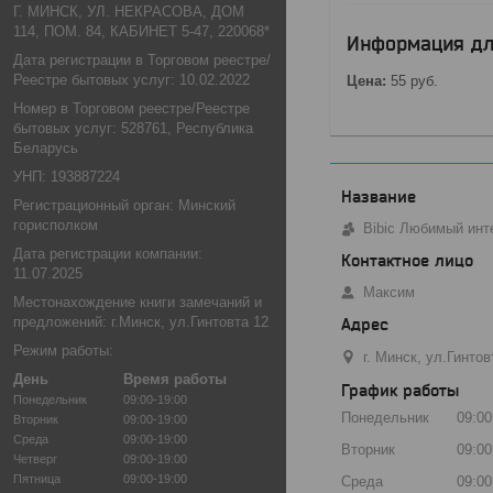
Г. МИНСК, УЛ. НЕКРАСОВА, ДОМ
114, ПОМ. 84, КАБИНЕТ 5-47, 220068*
Информация дл
Дата регистрации в Торговом реестре/
Реестре бытовых услуг: 10.02.2022
Цена:
55
руб.
Номер в Торговом реестре/Реестре
бытовых услуг: 528761, Республика
Беларусь
УНП: 193887224
Регистрационный орган: Минский
горисполком
Bibic Любимый инт
Дата регистрации компании:
11.07.2025
Максим
Местонахождение книги замечаний и
предложений: г.Минск, ул.Гинтовта 12
Режим работы:
г. Минск, ул.Гинто
День
Время работы
График работы
Понедельник
09:00-19:00
Понедельник
09:00
Вторник
09:00-19:00
Среда
09:00-19:00
Вторник
09:00
Четверг
09:00-19:00
Пятница
09:00-19:00
Среда
09:00