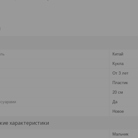
и
ель
Китай
Кукла
От 3 лет
Пластик
20 см
ссуарами
Да
Новое
кие характеристики
Мальчик