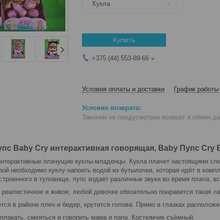
Кукла
Купить
+375 (44) 553-89-66
Условия оплаты и доставки
График работы
Законом не предусмотрен возврат и обмен д
пупс
Baby Cry
интерактивная говорящая, Baby Пупс Cry 
интерактивные плачущие куклы-младенцы. Кукла плачет настоящими сл
рой необходимо куклу напоить водой из бутылочки, которая идёт в компл
троенного в туловище, пупс издает различные звуки во время плача, в
 реалистичное и живое, любой девочке обязательно понравится такая ла
тся в районе плеч и бедер, крутится голова. Прямо в глазках расположе
лакать, смеяться и говорить мама и папа. Костюмчик съёмный.