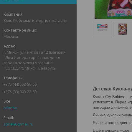
Bibic Любимый интернет-магазин
Максим
г. Минск, ул.Гинтовта 12 (магазин
"Дом Императора" находится
справа за углом магазина
"СОСЕДИ"), Минск, Беларусь
+375 (44) 553-89-66
Детская Кукла-
+375 (33) 903-22-89
Куклы Cry Babies — 
успокоится. Перед иг
bibic.by
помощью динамика вс
Личико куколки очень
Ручки и ножки двигаю
spiral95@mail.ru
Ещё малышка может п